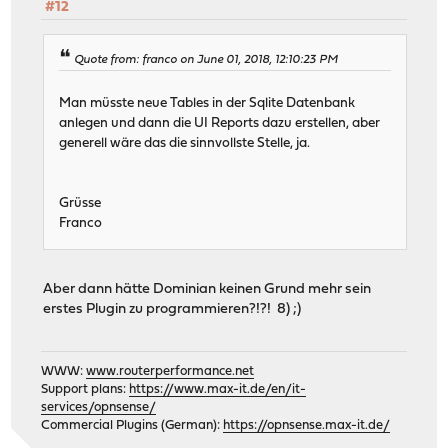
#12
Quote from: franco on June 01, 2018, 12:10:23 PM
Man müsste neue Tables in der Sqlite Datenbank
anlegen und dann die UI Reports dazu erstellen, aber
generell wäre das die sinnvollste Stelle, ja.
Grüsse
Franco
Aber dann hätte Dominian keinen Grund mehr sein
erstes Plugin zu programmieren?!?! 8) ;)
WWW:
www.routerperformance.net
Support plans:
https://www.max-it.de/en/it-
services/opnsense/
Commercial Plugins (German):
https://opnsense.max-it.de/