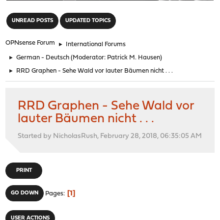
"
UNREAD POSTS
UPDATED TOPICS
OPNsense Forum
►
International Forums
►
German - Deutsch
(Moderator:
Patrick M. Hausen
)
►
RRD Graphen - Sehe Wald vor lauter Bäumen nicht . . .
RRD Graphen - Sehe Wald vor
lauter Bäumen nicht . . .
Started by NicholasRush, February 28, 2018, 06:35:05 AM
PRINT
1
GO DOWN
Pages
USER ACTIONS