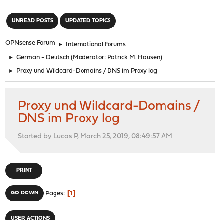
"
UNREAD POSTS
UPDATED TOPICS
OPNsense Forum
►
International Forums
►
German - Deutsch
(Moderator:
Patrick M. Hausen
)
►
Proxy und Wildcard-Domains / DNS im Proxy log
Proxy und Wildcard-Domains /
DNS im Proxy log
Started by Lucas P, March 25, 2019, 08:49:57 AM
PRINT
1
GO DOWN
Pages
USER ACTIONS