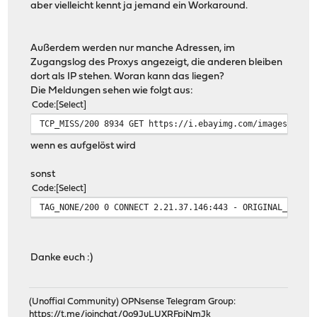
aber vielleicht kennt ja jemand ein Workaround.
Außerdem werden nur manche Adressen, im
Zugangslog des Proxys angezeigt, die anderen bleiben
dort als IP stehen. Woran kann das liegen?
Die Meldungen sehen wie folgt aus:
Code
Select
TCP_MISS/200 8934 GET https://i.ebayimg.com/images/g/LQ
wenn es aufgelöst wird
sonst
Code
Select
TAG_NONE/200 0 CONNECT 2.21.37.146:443 - ORIGINAL_DST/2
Danke euch :)
(Unoffial Community) OPNsense Telegram Group:
https://t.me/joinchat/0o9JuLUXRFpiNmJk