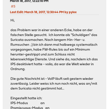
March 18, 2017, 12:22:10 PM
#5
Last Edit
: March 18, 2017, 12:30:44 PM by pylox
Hi,
das Problem war in einer anderen Ecke, habe an der
falschen Stelle gesucht. Ich konnte als "Schuldigen" das
Suricata ausmachen. Nach langem Hin- Her- u.
Rumsuchen ;) bin ich dann mal halbwegs systematisch
vorgegangen, habe FW-Rules bis auf ein Minimum
herunter-gestrippt und zum Schluss nicht
lebenswichtige Dienste. Und siehe da, nachdem ich das
IPS deaktiviert hatte - voila, da war die Welt wieder in
Ordnung.
Die gute Nachricht ist - VoIP läuft seit gestern wieder
zuverlässig. Leider weiss ich nun noch nicht, was an/mit
dem Suricata nicht gestimmt hat...
Eingestellt hatte ich:
IPS-Modus an
Promiscuous-Modus an