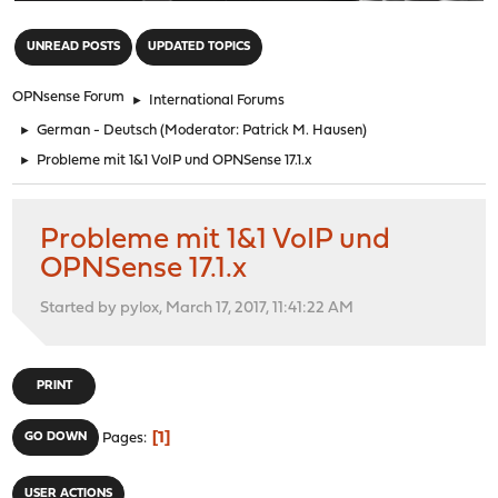
"
UNREAD POSTS
UPDATED TOPICS
OPNsense Forum
►
International Forums
►
German - Deutsch
(Moderator:
Patrick M. Hausen
)
►
Probleme mit 1&1 VoIP und OPNSense 17.1.x
Probleme mit 1&1 VoIP und
OPNSense 17.1.x
Started by pylox, March 17, 2017, 11:41:22 AM
PRINT
1
GO DOWN
Pages
USER ACTIONS