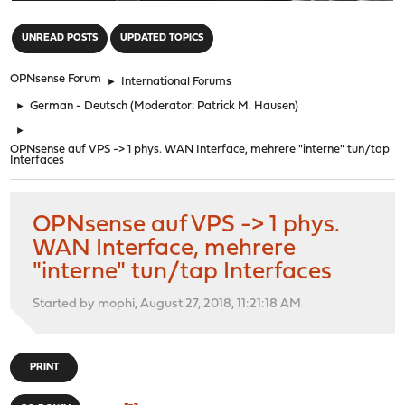
"
UNREAD POSTS
UPDATED TOPICS
OPNsense Forum
►
International Forums
►
German - Deutsch
(Moderator:
Patrick M. Hausen
)
►
OPNsense auf VPS -> 1 phys. WAN Interface, mehrere "interne" tun/tap
Interfaces
OPNsense auf VPS -> 1 phys.
WAN Interface, mehrere
"interne" tun/tap Interfaces
Started by mophi, August 27, 2018, 11:21:18 AM
PRINT