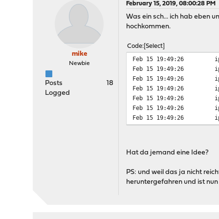
February 15, 2019, 08:00:28 PM
Was ein sch... ich hab eben u
hochkommen.
Code
Select
mike
Feb 15 19:49:26
i
Newbie
Feb 15 19:49:26
i
Feb 15 19:49:26
i
Posts
18
Feb 15 19:49:26
i
Logged
Feb 15 19:49:26
i
Feb 15 19:49:26
i
Feb 15 19:49:26
i
Hat da jemand eine Idee?
PS: und weil das ja nicht reic
heruntergefahren und ist nun t