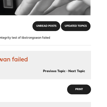
UNREAD POSTS
UPDATED TOPICS
integrity test of libstrongswan failed
swan failed
Previous Topic
-
Next Topic
PRINT