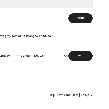
PRINT
integrity test of libstrongswan failed
ump to
|
|
Help
Terms and Rules
Go Up ▲