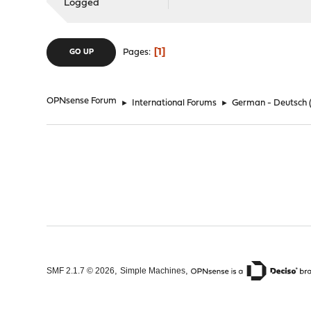
Logged
1
Pages
GO UP
OPNsense Forum
►
International Forums
►
German - Deutsch
,
,
SMF 2.1.7 © 2026
Simple Machines