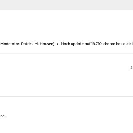
(Moderator:
Patrick M. Hausen
)
►
Nach update auf 18.7.10: charon has quit: 
J