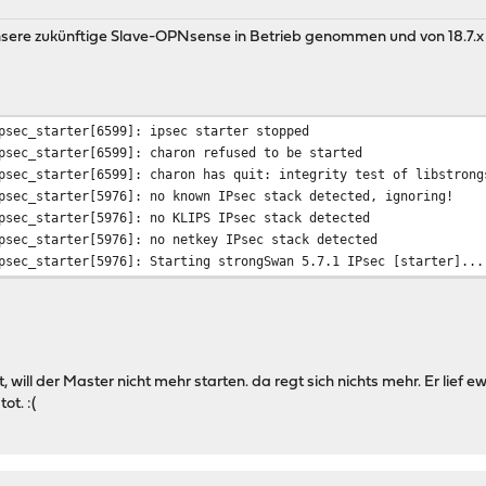
nsere zukünftige Slave-OPNsense in Betrieb genommen und von 18.7.x a
psec_starter[6599]: ipsec starter stopped
psec_starter[6599]: charon refused to be started
psec_starter[6599]: charon has quit: integrity test of libstrong
psec_starter[5976]: no known IPsec stack detected, ignoring!
psec_starter[5976]: no KLIPS IPsec stack detected
psec_starter[5976]: no netkey IPsec stack detected
psec_starter[5976]: Starting strongSwan 5.7.1 IPsec [starter]...
ht, will der Master nicht mehr starten. da regt sich nichts mehr. Er lie
ot. :(