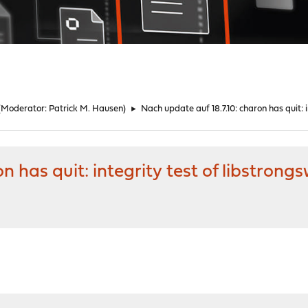
(Moderator:
Patrick M. Hausen
)
►
Nach update auf 18.7.10: charon has quit: 
n has quit: integrity test of libstrong