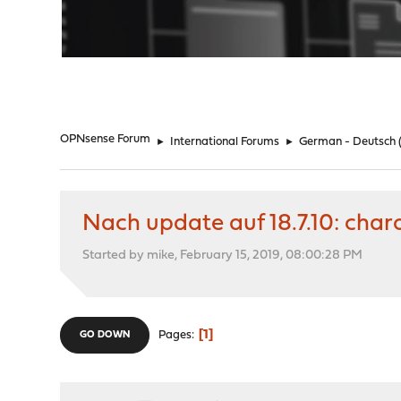
"
OPNsense Forum
►
International Forums
►
German - Deutsch
Nach update auf 18.7.10: charo
Started by mike, February 15, 2019, 08:00:28 PM
1
Pages
GO DOWN