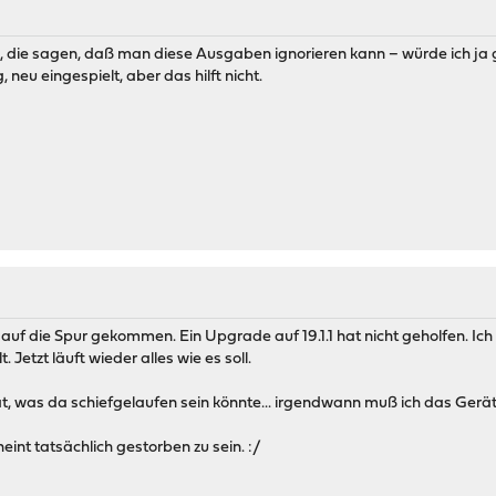
gs, die sagen, daß man diese Ausgaben ignorieren kann – würde ich ja 
 neu eingespielt, aber das hilft nicht.
 auf die Spur gekommen. Ein Upgrade auf 19.1.1 hat nicht geholfen. Ich
. Jetzt läuft wieder alles wie es soll.
at, was da schiefgelaufen sein könnte... irgendwann muß ich das Gerä
nt tatsächlich gestorben zu sein. :/