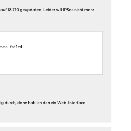
uf 18.7.10 geupdated. Leider will IPSec nicht mehr
swan failed
f ewig durch, dann hab ich den via Web-Interface