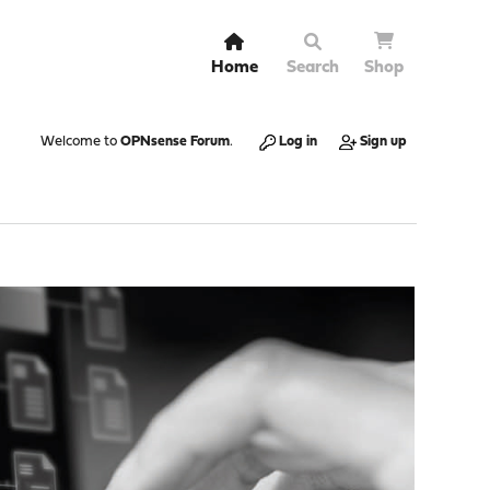
Home
Search
Shop
Welcome to
OPNsense Forum
.
Log in
Sign up