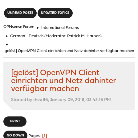
"
UNREAD POSTS
UPDATED TOPICS
OPNsense Forum
►
International Forums
►
German - Deutsch
(Moderator:
Patrick M. Hausen
)
►
[gelöst] OpenVPN Client einrichten und Netz dahinter verfügbar machen
[gelöst] OpenVPN Client
einrichten und Netz dahinter
verfügbar machen
Started by theq86, January 09, 2018, 03:43:16 PM
PRINT
1
GO DOWN
Pages