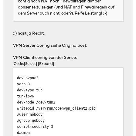
config noch NAT noch Firewallregeln auf der
opnsense zu zeigen (und NAT und Firewallregeln auf
dem Server auch nicht, oder?). Reife Leistung! ;-)
::) hast ja Recht.
VPN Server Config siehe Originalpost.
VPN Client config von der Sense:
Code
Select
Expand
dev ovpnc2
verb 3
dev-type tun
tun-ipv6
dev-node /dev/tun2
writepid /var/run/openvpn_client2.pid
#user nobody
#group nobody
script-security 3
daemon