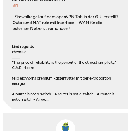
#1
..Firewallregel auf dem openVPN Tab in der GUI erstellt?
Outbound NAT rule mit Interface = WAN für die
externen Netze ist vorhanden?
kind regards
chemlud
____
"The price of reliability is the pursuit of the utmost simplicity."
C.A.R. Hoare
felix eichhorns premium katzenfutter mit der extraportion
energie
A router is not a switch - A router is not a switch - A router is
not a switch - A rou....