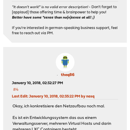
"It doesn't work!" is no valid error description!
- Don't forget to
[applaud] those offering time & brainpower to help you!
Better have some *sense than no(n)sense at all! ;)
If you're interested in german-speaking business support, feel
free to reach out via PM.
theq86
January 10, 2018, 02:32:27 PM
#4
Last Edit
: January 10, 2018, 02:35:22 PM by nasq
Okay, ich konkretisiere den Netzaufbau noch mal.
Es ist ein Entwicklungssystem das aus einem
Verwaltungsserver, mehreren Virtual Hosts und darin
mehreren LXC Containern besteht.