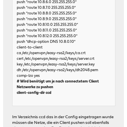
push "route 10.8.6.0 255.255.255.0"
push "route 10.8.7.0 255.255.255.0"
push "route 10.8.8.0 255.255.255.0"
push "route 10.8.9.0 255.255.255.0"
push "route 10.8.10.0 255.255.255.0"
push "route 10.8.11.0 255.255.255.0"
push "route 10.8.12.0 255.255.255.0"
push "dhcp-option DNS 10.8.0.10"
client-to-client
ca /etc/openvpn/easy-rsa2/keys/ca.crt
cert /etc/openvpn/easy-rsa2/keys/server.crt
key /etc/openvpn/easy-rsa2/keys/server.key
dh /etc/openvpn/easy-rsa2/keys/dh2048.pem
comp-lzo yes
# Wird benötigt um je nach connectetem Client
Netzwerke zu pushen
client-config-dir ccd
Im Verzeichnis ccd das in der Config eingetragen wurde
müssen die Netze, die ein Client pushen soll ebenfalls