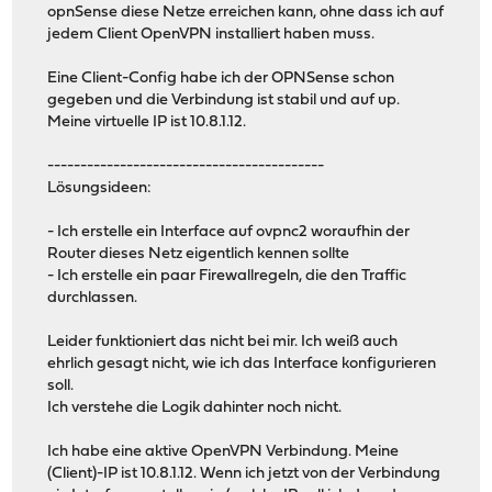
opnSense diese Netze erreichen kann, ohne dass ich auf
ca /etc/openvpn/easy-rsa2/keys/ca.crt
jedem Client OpenVPN installiert haben muss.
cert /etc/openvpn/easy-rsa2/keys/server.crt
key /etc/openvpn/easy-rsa2/keys/server.key
Eine Client-Config habe ich der OPNSense schon
dh /etc/openvpn/easy-rsa2/keys/dh2048.pem
gegeben und die Verbindung ist stabil und auf up.
comp-lzo yes
Meine virtuelle IP ist 10.8.1.12.
------------------------------------------
Lösungsideen:
- Ich erstelle ein Interface auf ovpnc2 woraufhin der
Router dieses Netz eigentlich kennen sollte
- Ich erstelle ein paar Firewallregeln, die den Traffic
durchlassen.
Leider funktioniert das nicht bei mir. Ich weiß auch
ehrlich gesagt nicht, wie ich das Interface konfigurieren
soll.
Ich verstehe die Logik dahinter noch nicht.
Ich habe eine aktive OpenVPN Verbindung. Meine
(Client)-IP ist 10.8.1.12. Wenn ich jetzt von der Verbindung