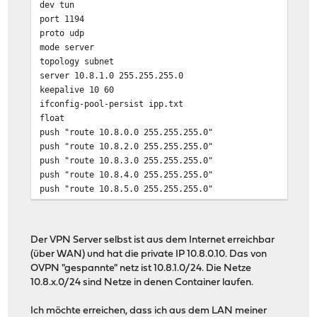
dev tun
port 1194
proto udp
mode server
topology subnet
server 10.8.1.0 255.255.255.0
keepalive 10 60
ifconfig-pool-persist ipp.txt
float
push "route 10.8.0.0 255.255.255.0"
push "route 10.8.2.0 255.255.255.0"
push "route 10.8.3.0 255.255.255.0"
push "route 10.8.4.0 255.255.255.0"
push "route 10.8.5.0 255.255.255.0"
push "route 10.8.6.0 255.255.255.0"
push "route 10.8.7.0 255.255.255.0"
push "route 10.8.8.0 255.255.255.0"
Der VPN Server selbst ist aus dem Internet erreichbar
push "route 10.8.9.0 255.255.255.0"
(über WAN) und hat die private IP 10.8.0.10. Das von
push "route 10.8.10.0 255.255.255.0"
OVPN "gespannte" netz ist 10.8.1.0/24. Die Netze
push "route 10.8.11.0 255.255.255.0"
10.8.x.0/24 sind Netze in denen Container laufen.
push "route 10.8.12.0 255.255.255.0"
push "dhcp-option DNS 10.8.0.10"
Ich möchte erreichen, dass ich aus dem LAN meiner
client-to-client