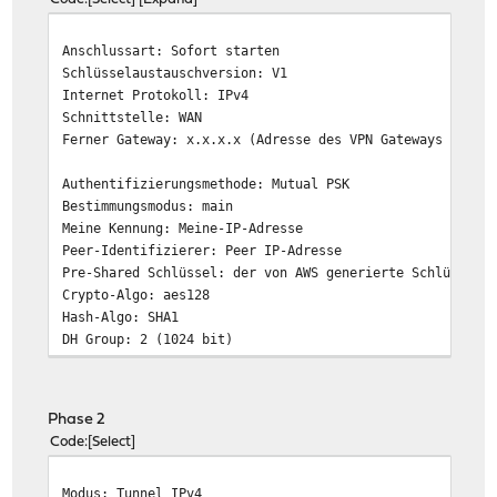
Anschlussart: Sofort starten
Schlüsselaustauschversion: V1
Internet Protokoll: IPv4
Schnittstelle: WAN
Ferner Gateway: x.x.x.x (Adresse des VPN Gateways auf A
Authentifizierungsmethode: Mutual PSK
Bestimmungsmodus: main
Meine Kennung: Meine-IP-Adresse
Peer-Identifizierer: Peer IP-Adresse
Pre-Shared Schlüssel: der von AWS generierte Schlüssel
Crypto-Algo: aes128
Hash-Algo: SHA1
DH Group: 2 (1024 bit)
Lebenszeit 28800
ReKey, Reauth, Tunelisolation: unchecked
NAT Traversal: Aktivieren
Phase 2
MOBIKE: unchecked
Code
Select
DPD: 10/3
Modus: Tunnel IPv4