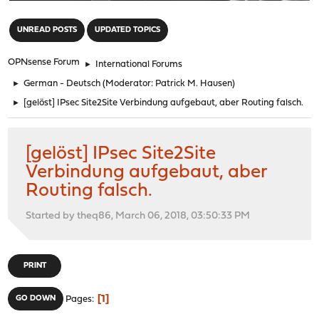
"
UNREAD POSTS
UPDATED TOPICS
OPNsense Forum
►
International Forums
►
German - Deutsch
(Moderator:
Patrick M. Hausen
)
►
[gelöst] IPsec Site2Site Verbindung aufgebaut, aber Routing falsch.
[gelöst] IPsec Site2Site
Verbindung aufgebaut, aber
Routing falsch.
Started by theq86, March 06, 2018, 03:50:33 PM
PRINT
1
GO DOWN
Pages