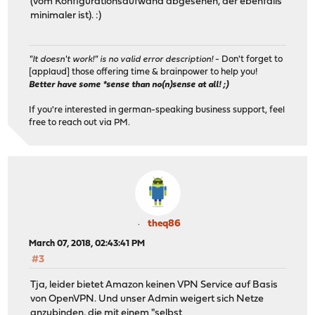
(vom Konfigurationsaufwand abgesehen, der ebenfalls
minimaler ist). :)
"It doesn't work!" is no valid error description!
- Don't forget to
[applaud] those offering time & brainpower to help you!
Better have some *sense than no(n)sense at all! ;)
If you're interested in german-speaking business support, feel
free to reach out via PM.
theq86
March 07, 2018, 02:43:41 PM
#3
Tja, leider bietet Amazon keinen VPN Service auf Basis
von OpenVPN. Und unser Admin weigert sich Netze
anzubinden, die mit einem "selbst