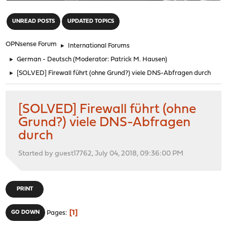
"
UNREAD POSTS
UPDATED TOPICS
OPNsense Forum
►
International Forums
►
German - Deutsch
(Moderator:
Patrick M. Hausen
)
►
[SOLVED] Firewall führt (ohne Grund?) viele DNS-Abfragen durch
[SOLVED] Firewall führt (ohne
Grund?) viele DNS-Abfragen
durch
Started by guest17762, July 04, 2018, 09:36:00 PM
PRINT
1
GO DOWN
Pages