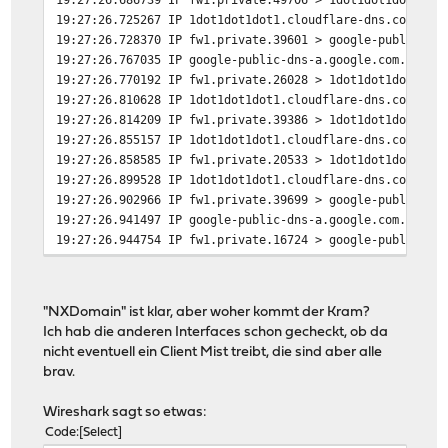
19:27:26.725267 IP 1dot1dot1dot1.cloudflare-dns.com.dom
19:27:26.728370 IP fw1.private.39601 > google-public-dn
19:27:26.767035 IP google-public-dns-a.google.com.domai
19:27:26.770192 IP fw1.private.26028 > 1dot1dot1dot1.cl
19:27:26.810628 IP 1dot1dot1dot1.cloudflare-dns.com.dom
19:27:26.814209 IP fw1.private.39386 > 1dot1dot1dot1.cl
19:27:26.855157 IP 1dot1dot1dot1.cloudflare-dns.com.dom
19:27:26.858585 IP fw1.private.20533 > 1dot1dot1dot1.cl
19:27:26.899528 IP 1dot1dot1dot1.cloudflare-dns.com.dom
19:27:26.902966 IP fw1.private.39699 > google-public-dn
19:27:26.941497 IP google-public-dns-a.google.com.domai
19:27:26.944754 IP fw1.private.16724 > google-public-dn
19:27:26.984075 IP google-public-dns-a.google.com.domai
19:27:26.987501 IP fw1.private.48487 > google-public-dn
19:27:27.026313 IP google-public-dns-a.google.com.domai
"NXDomain" ist klar, aber woher kommt der Kram?
19:27:27.029309 IP fw1.private.45585 > google-public-dn
Ich hab die anderen Interfaces schon gecheckt, ob da
19:27:27.067797 IP google-public-dns-a.google.com.domai
nicht eventuell ein Client Mist treibt, die sind aber alle
19:27:27.071274 IP fw1.private.6915 > 1dot1dot1dot1.clo
brav.
19:27:27.112370 IP 1dot1dot1dot1.cloudflare-dns.com.dom
19:27:27.115344 IP fw1.private.14878 > google-public-dn
Wireshark sagt so etwas:
19:27:27.153695 IP google-public-dns-a.google.com.domai
Code
Select
19:27:27.157305 IP fw1.private.36250 > 1dot1dot1dot1.cl