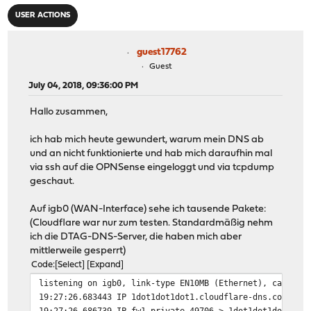
USER ACTIONS
guest17762
Guest
July 04, 2018, 09:36:00 PM
Hallo zusammen,
ich hab mich heute gewundert, warum mein DNS ab
und an nicht funktionierte und hab mich daraufhin mal
via ssh auf die OPNSense eingeloggt und via tcpdump
geschaut.
Auf igb0 (WAN-Interface) sehe ich tausende Pakete:
(Cloudflare war nur zum testen. Standardmäßig nehm
ich die DTAG-DNS-Server, die haben mich aber
mittlerweile gesperrt)
Code
Select
Expand
listening on igb0, link-type EN10MB (Ethernet), capture
19:27:26.683443 IP 1dot1dot1dot1.cloudflare-dns.com.dom
19:27:26.686739 IP fw1.private.49706 > 1dot1dot1dot1.cl