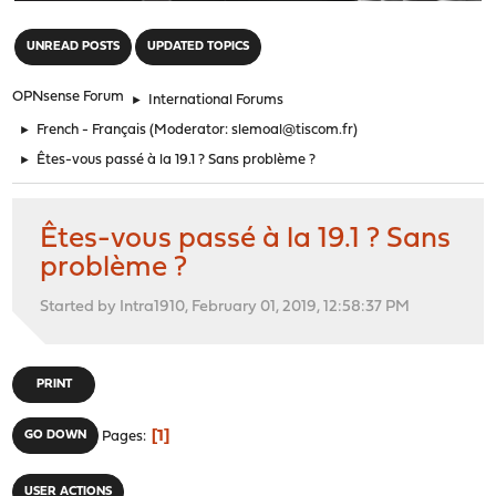
"
UNREAD POSTS
UPDATED TOPICS
OPNsense Forum
►
International Forums
►
French - Français
(Moderator:
slemoal@tiscom.fr
)
►
Êtes-vous passé à la 19.1 ? Sans problème ?
Êtes-vous passé à la 19.1 ? Sans
problème ?
Started by Intra1910, February 01, 2019, 12:58:37 PM
PRINT
1
GO DOWN
Pages
USER ACTIONS