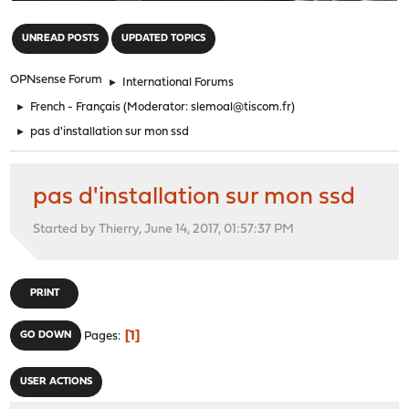
"
UNREAD POSTS
UPDATED TOPICS
OPNsense Forum
►
International Forums
►
French - Français
(Moderator:
slemoal@tiscom.fr
)
►
pas d'installation sur mon ssd
pas d'installation sur mon ssd
Started by Thierry, June 14, 2017, 01:57:37 PM
PRINT
1
GO DOWN
Pages
USER ACTIONS