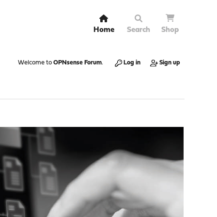
Home
Search
Shop
Welcome to
OPNsense Forum
.
Log in
Sign up