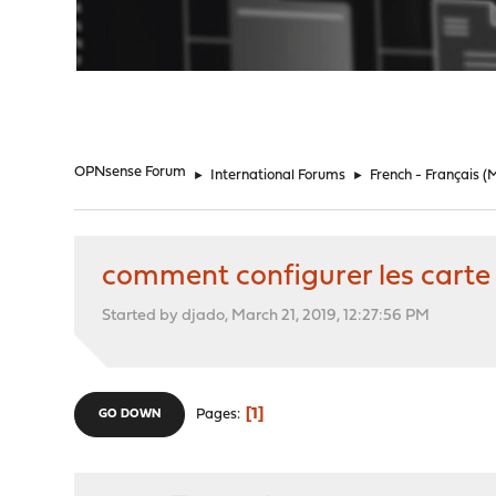
"
OPNsense Forum
►
International Forums
►
French - Français
(
comment configurer les cart
Started by djado, March 21, 2019, 12:27:56 PM
1
Pages
GO DOWN