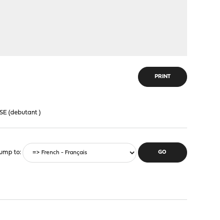
PRINT
SE (debutant )
ump to