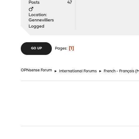
Posts
47
Location:
Gennevilliers
Logged
1
Pages
GO UP
OPNsense Forum
►
International Forums
►
French - Français
(