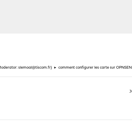
Moderator:
slemoal@tiscom.fr
)
►
comment configurer les carte sur OPNSEN
J