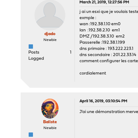
March 21, 2019, 12:27:56 PM
j ai un esxi que je voulais tes
exmple :
wan :192.38.1.10 em0
lan :192.38.2.10 em1
djado
DMZ /192.38.3.10 em2
Newbie
Passerelle :192.38.1.199
dns primaire : 193.222.223.1
Posts
1
dns secondaire : 201.22.33.14
Logged
comment configurer les carte
cordialement
April 16, 2019, 03:10:54 PM
J'ai une démonstration merveil
Baliste
Newbie